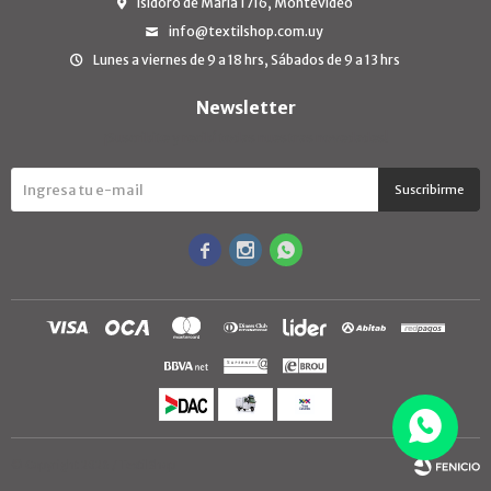
Isidoro de María 1716, Montevideo
info@textilshop.com.uy
Lunes a viernes de 9 a 18 hrs, Sábados de 9 a 13 hrs
Newsletter
¡Suscribite y recibí todas nuestras novedades!
Suscribirme



© Copyright 2026 / TextilShop