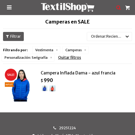

Camperas en SALE
Recientes
Filtrando por:
Vestimenta
Camperas
Quitar filtros
Personalización:
Serigrafía
Campera Inflada Dama - azul francia
990
$
29251224