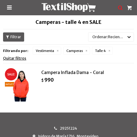

Camperas - talle 4 en SALE
Recientes
Filtrando por:
Vestimenta
Camperas
Talle 4
Quitar filtros
Campera Inflada Dama - Coral
990
$
29251224
Isidoro de María 1716, Montevideo