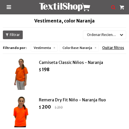

Vestimenta, color Naranja
Recientes
Quitar filtros
Filtrando por:
Vestimenta
Color Base:
Naranja
Camiseta Classic Niños - Naranja
198
$
Remera Dry Fit Niño - Naranja fluo
200
$
210
$