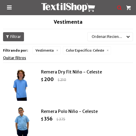

Vestimenta
Recientes
Filtrando por:
Vestimenta
Color Especifico:
Celeste
Quitar filtros
Remera Dry Fit Niño - Celeste
200
$
210
$
Remera Polo Niño - Celeste
356
$
375
$