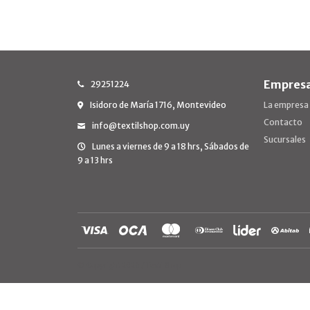
Empres
29251224
Isidoro de María 1716, Montevideo
La empresa
Contacto
info@textilshop.com.uy
Sucursales
Lunes a viernes de 9 a 18 hrs, Sábados de
9 a 13 hrs
© Copyright 2026 / TextilShop