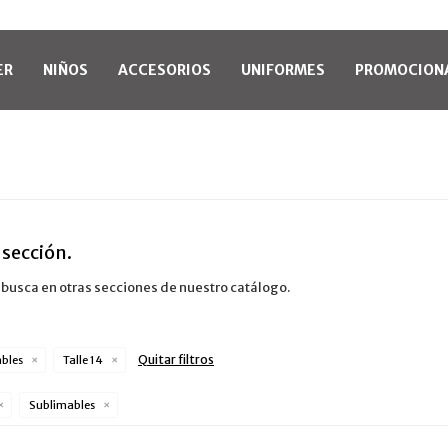
ER
NIÑOS
ACCESORIOS
UNIFORMES
PROMOCION
 sección.
o busca en otras secciones de nuestro catálogo.
Quitar filtros
bles
Talle 14
Sublimables