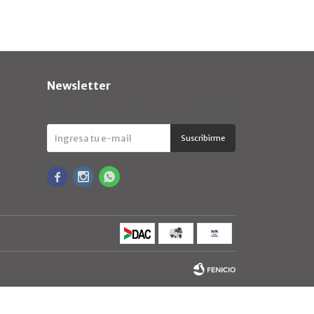
Newsletter
¡Suscribite y recibí todas nuestras novedades!
Suscribirme


