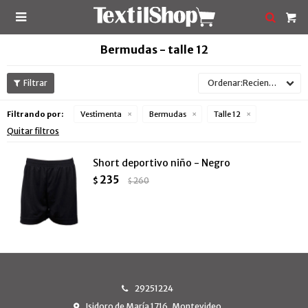

Bermudas - talle 12
Recientes
Filtrando por:
Vestimenta
Bermudas
Talle 12
Quitar filtros
Short deportivo niño - Negro
235
$
260
$
29251224
Isidoro de María 1716, Montevideo