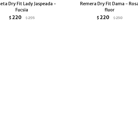
eta Dry Fit Lady Jaspeada -
Remera Dry Fit Dama - Ros
Fucsia
fluor
220
220
$
295
$
250
$
$