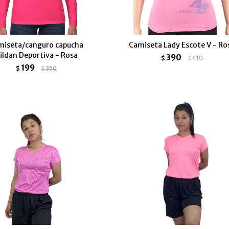
miseta/canguro capucha
Camiseta Lady Escote V - Ro
ildan Deportiva - Rosa
390
$
410
$
199
$
350
$