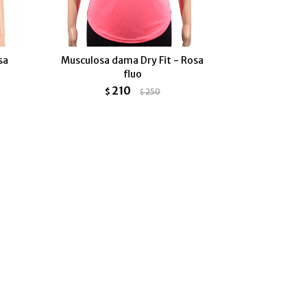
sa
Musculosa dama Dry Fit - Rosa
fluo
210
$
250
$