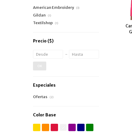
American Embroidery
(3)
Gildan
(1)
Textilshop
(1)
Ca
G
Precio
($)
OK
Especiales
Ofertas
(2)
Color Base