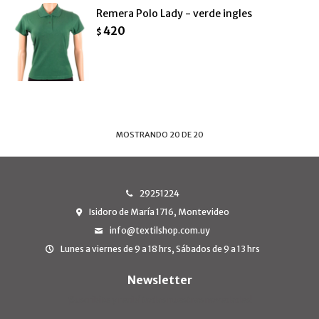
Remera Polo Lady - verde ingles
420
$
MOSTRANDO
20
DE
20
29251224
Isidoro de María 1716, Montevideo
info@textilshop.com.uy
Lunes a viernes de 9 a 18 hrs, Sábados de 9 a 13 hrs
Newsletter
¡Suscribite y recibí todas nuestras novedades!