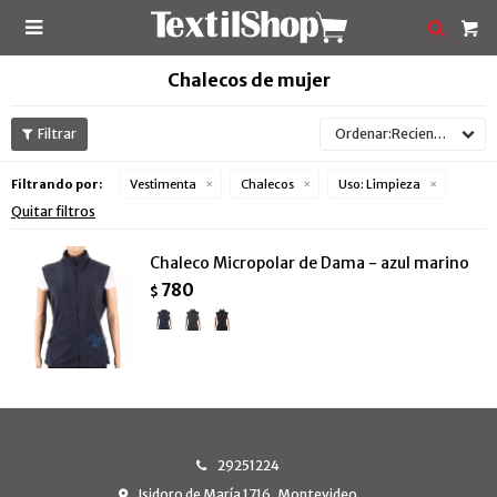

Chalecos de mujer
Recientes
Filtrando por:
Vestimenta
Chalecos
Uso:
Limpieza
Quitar filtros
Chaleco Micropolar de Dama - azul marino
780
$
29251224
Isidoro de María 1716, Montevideo