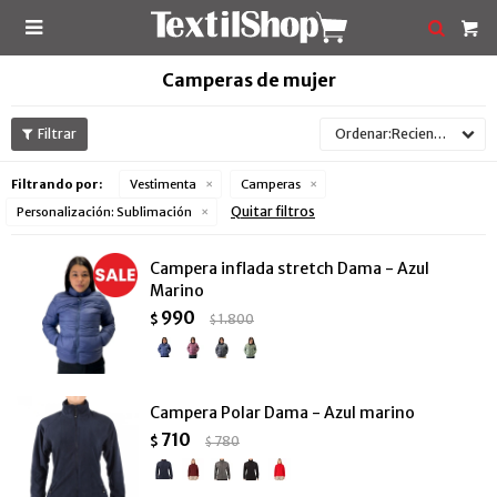

Camperas de mujer
Recientes
Filtrando por:
Vestimenta
Camperas
Quitar filtros
Personalización:
Sublimación
Campera inflada stretch Dama - Azul
Marino
990
$
1.800
$
Campera Polar Dama - Azul marino
710
$
780
$