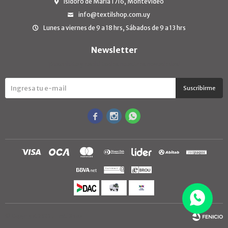
Isidoro de María 1716, Montevideo
info@textilshop.com.uy
Lunes a viernes de 9 a 18 hrs, Sábados de 9 a 13 hrs
Newsletter
¡Suscribite y recibí todas nuestras novedades!
Suscribirme



© Copyright 2026 / TextilShop