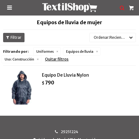

Equipos de lluvia de mujer
Recientes
Filtrando por:
Uniformes
Equipos de lluvia
Quitar filtros
Uso:
Construcción
Equipo De Lluvia Nylon
790
$
29251224