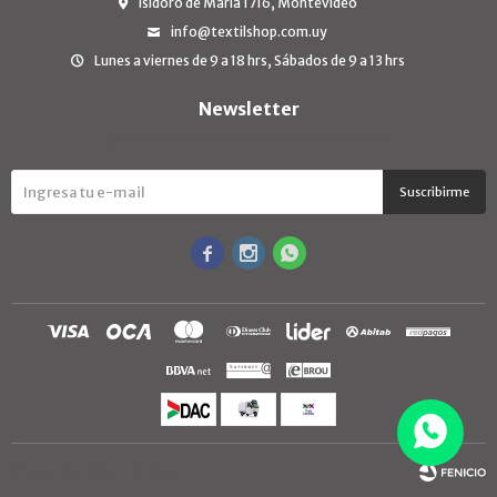
Isidoro de María 1716, Montevideo
info@textilshop.com.uy
Lunes a viernes de 9 a 18 hrs, Sábados de 9 a 13 hrs
Newsletter
¡Suscribite y recibí todas nuestras novedades!
Suscribirme



© Copyright 2026 / TextilShop