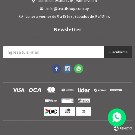
Isidoro de María 1716, Montevideo
info@textilshop.com.uy
Lunes a viernes de 9 a 18 hrs, Sábados de 9 a 13 hrs
Newsletter
¡Suscribite y recibí todas nuestras novedades!
Suscribirme



© Copyright 2026 / TextilShop