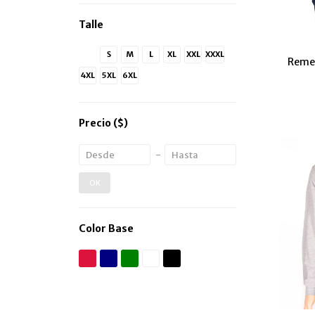
Talle
XS
S
M
L
XL
XXL
XXXL
Remer
4XL
5XL
6XL
Precio
($)
OK
Color Base