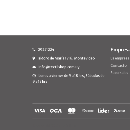
Empres
29251224
Isidoro de María 1716, Montevideo
La empresa
Contacto
info@textilshop.com.uy
Sucursales
Lunes a viernes de 9 a 18 hrs, Sábados de
9 a 13 hrs
© Copyright 2026 / TextilShop