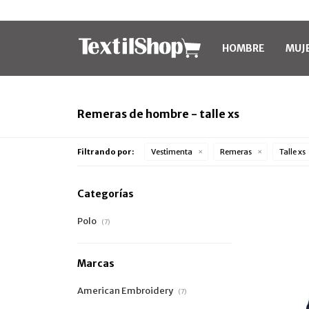
HOMBRE
MUJ
Remeras de hombre - talle xs
Filtrando por:
Vestimenta
Remeras
Talle xs
Categorías
Polo
(7)
Marcas
American Embroidery
(7)