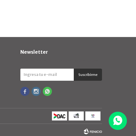
Newsletter
¡Suscribite y recibí todas nuestras novedades!
Suscribirme


