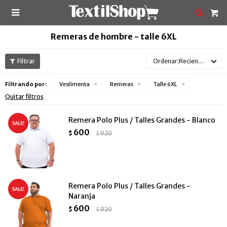

Remeras de hombre - talle 6XL
Recientes
Filtrando por:
Vestimenta
Remeras
Talle 6XL
Quitar filtros
Remera Polo Plus / Talles Grandes - Blanco
600
$
920
$
Remera Polo Plus / Talles Grandes -
Naranja
600
$
920
$