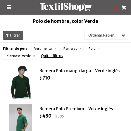

Polo de hombre, color Verde
Recientes
Filtrando por:
Vestimenta
Remeras
Polo
Quitar filtros
Color Base:
Verde
Remera Polo manga larga - Verde inglés
710
$
Remera Polo Premium - Verde inglés
480
$
505
$