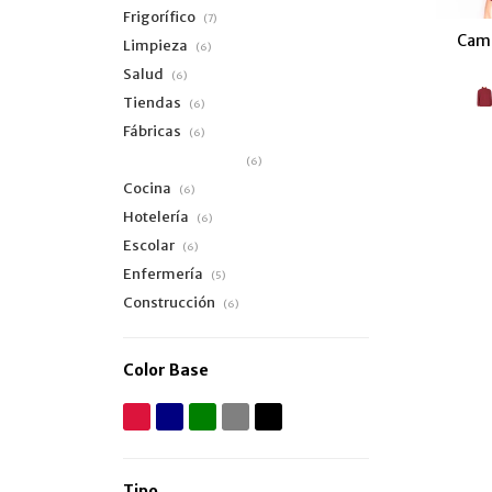
Frigorífico
(7)
Camp
Limpieza
(6)
Salud
(6)
Tiendas
(6)
Fábricas
(6)
Supermercados
(6)
Cocina
(6)
Hotelería
(6)
Escolar
(6)
Enfermería
(5)
Construcción
(6)
Color Base
Tipo