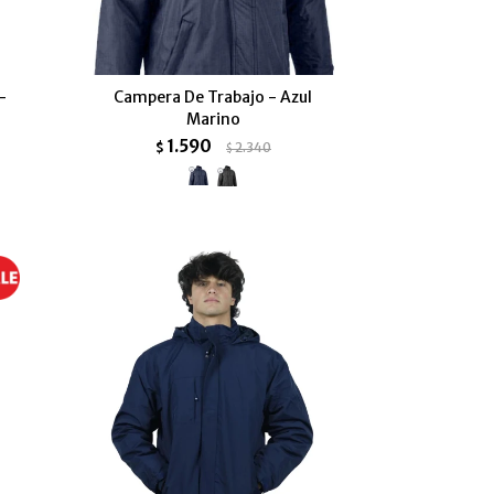
-
Campera De Trabajo - Azul
Marino
1.590
$
2.340
$