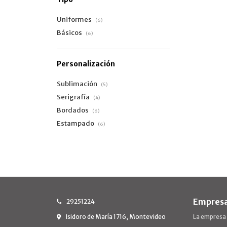
Uniformes
(6)
Básicos
(6)
Personalización
Sublimación
(5)
Serigrafía
(4)
Bordados
(6)
Estampado
(6)
Empres
29251224
Isidoro de María 1716, Montevideo
La empresa