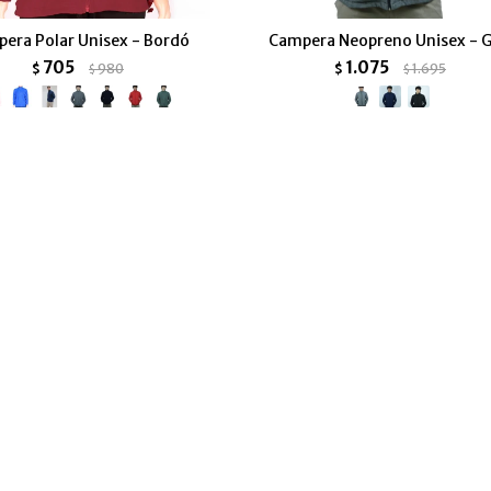
era Polar Unisex - Bordó
Campera Neopreno Unisex - G
705
1.075
$
980
$
1.695
$
$