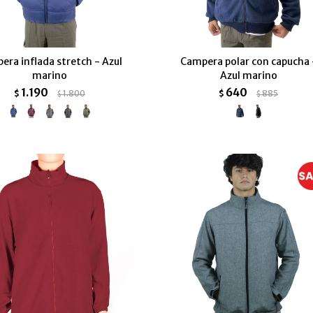
era inflada stretch - Azul
Campera polar con capucha 
marino
Azul marino
1.190
640
$
1.800
$
885
$
$