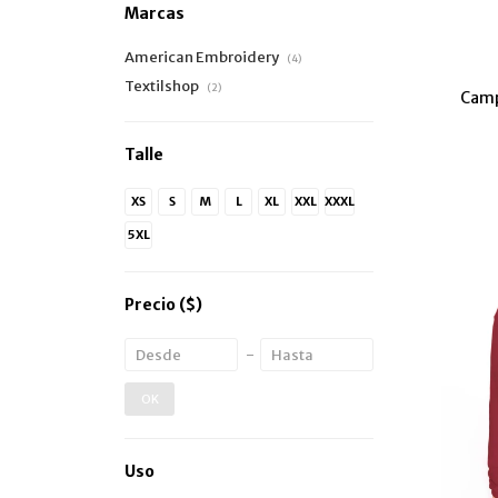
Marcas
American Embroidery
(4)
Textilshop
(2)
Camp
Talle
XS
S
M
L
XL
XXL
XXXL
5XL
Precio
($)
OK
Uso