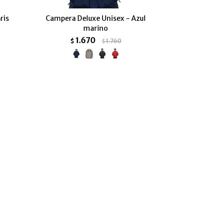
ris
Campera Deluxe Unisex - Azul
marino
1.670
$
1.760
$