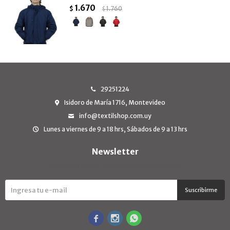
1.670
$
1.760
$
29251224
Isidoro de María 1716, Montevideo
info@textilshop.com.uy
Lunes a viernes de 9 a 18 hrs, Sábados de 9 a 13 hrs
Newsletter
¡Suscribite y recibí todas nuestras novedades!
Suscribirme


