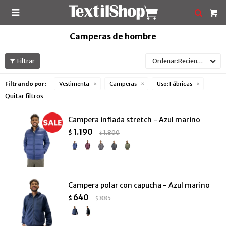

Camperas de hombre
Recientes
Filtrando por:
Vestimenta
Camperas
Uso:
Fábricas
Quitar filtros
Campera inflada stretch - Azul marino
1.190
$
1.800
$
Campera polar con capucha - Azul marino
640
$
885
$