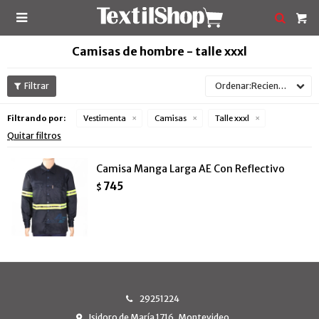

Camisas de hombre - talle xxxl
Recientes
Filtrando por:
Vestimenta
Camisas
Talle xxxl
Quitar filtros
Camisa Manga Larga AE Con Reflectivo
745
$
29251224
Isidoro de María 1716, Montevideo