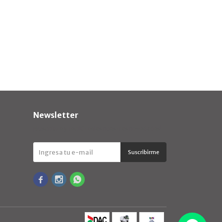
Newsletter
¡Suscribite y recibí todas nuestras novedades!
Suscribirme


