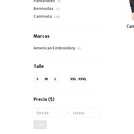
Pantalones
(3)
Bermudas
(5)
Camiseta
(48)
Cam
Marcas
American Embroidery
(1)
Talle
S
M
L
XL
XXL
XXXL
Precio
($)
OK