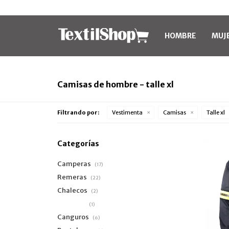
HOMBRE
MUJ
Camisas de hombre - talle xl
Filtrando por:
Vestimenta
Camisas
Talle xl
Categorías
Camperas
(17)
Remeras
(22)
Chalecos
(2)
Camisas
(1)
Canguros
(6)