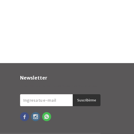
Newsletter
¡Suscribite y recibí todas nuestras novedades!
Suscribirme


