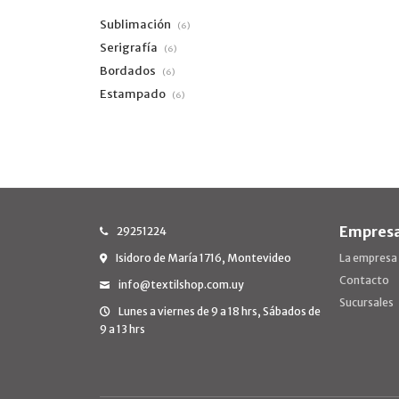
Sublimación
(6)
Serigrafía
(6)
Bordados
(6)
Estampado
(6)
Empres
29251224
Isidoro de María 1716, Montevideo
La empresa
Contacto
info@textilshop.com.uy
Sucursales
Lunes a viernes de 9 a 18 hrs, Sábados de
9 a 13 hrs