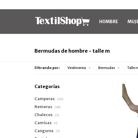
HOMBRE
MUJ
Bermudas de hombre - talle m
Filtrando por:
Vestimenta
Bermudas
Talle 
Categorías
Camperas
(20)
Remeras
(28)
Chalecos
(2)
Camisas
(1)
Canguros
(7)