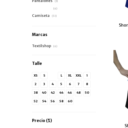
Pantalones
(3)
Bermudas
(6)
Camiseta
(51)
Shor
Marcas
Textilshop
(6)
Talle
XS
S
M
L
XL
XXL
1
2
3
4
5
6
7
8
38
40
42
44
46
48
50
52
54
56
58
60
Precio
($)
S