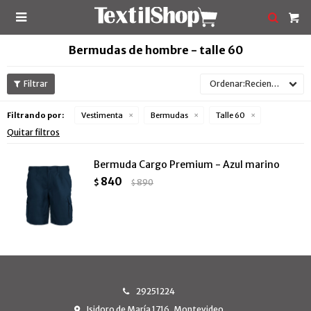

Bermudas de hombre - talle 60
Recientes
Filtrando por:
Vestimenta
Bermudas
Talle 60
Quitar filtros
Bermuda Cargo Premium - Azul marino
840
$
890
$
29251224
Isidoro de María 1716, Montevideo