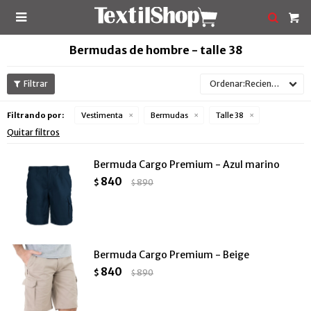

Bermudas de hombre - talle 38
Recientes
Filtrando por:
Vestimenta
Bermudas
Talle 38
Quitar filtros
Bermuda Cargo Premium - Azul marino
840
$
890
$
Bermuda Cargo Premium - Beige
840
$
890
$