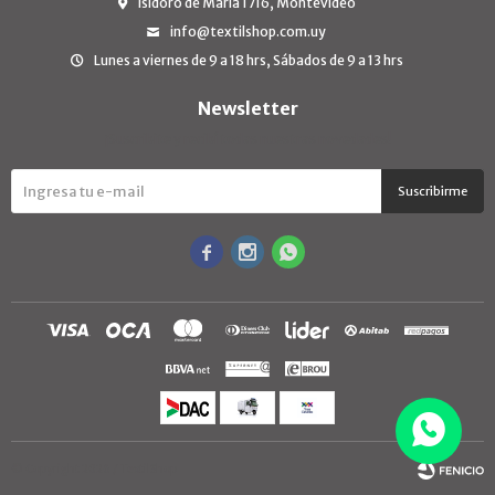
Isidoro de María 1716, Montevideo
info@textilshop.com.uy
Lunes a viernes de 9 a 18 hrs, Sábados de 9 a 13 hrs
Newsletter
¡Suscribite y recibí todas nuestras novedades!
Suscribirme



© Copyright 2026 / TextilShop