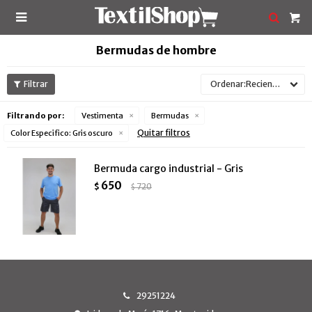

Bermudas de hombre
Recientes
Filtrando por:
Vestimenta
Bermudas
Quitar filtros
Color Especifico:
Gris oscuro
Bermuda cargo industrial - Gris
650
$
720
$
29251224