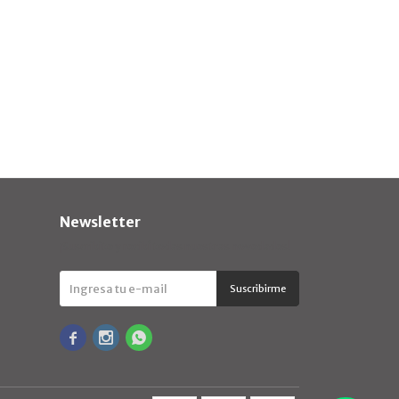
Newsletter
¡Suscribite y recibí todas nuestras novedades!
Suscribirme


