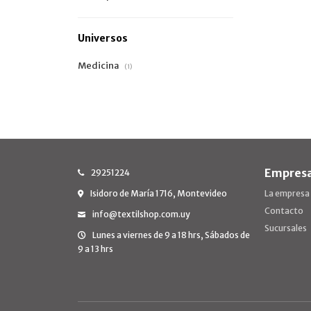
Universos
Medicina
(1)
Empres
29251224
Isidoro de María 1716, Montevideo
La empresa
Contacto
info@textilshop.com.uy
Sucursales
Lunes a viernes de 9 a 18 hrs, Sábados de
9 a 13 hrs