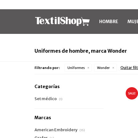
HOMBRE
MUJ
Uniformes de hombre, marca Wonder
Quitar fil
Filtrando por:
Uniformes
Wonder
Categorías
Set médico
(1)
Marcas
American Embroidery
(15)
Grafor