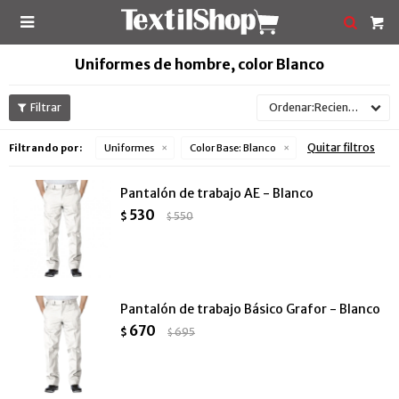

Uniformes de hombre, color Blanco
Recientes
Quitar filtros
Filtrando por:
Uniformes
Color Base:
Blanco
Pantalón de trabajo AE - Blanco
530
$
550
$
Pantalón de trabajo Básico Grafor - Blanco
670
$
695
$