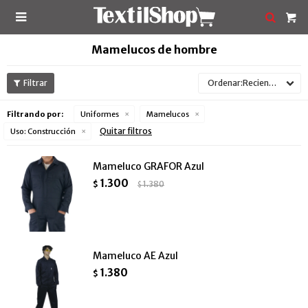

Mamelucos de hombre
Recientes
Filtrando por:
Uniformes
Mamelucos
Quitar filtros
Uso:
Construcción
Mameluco GRAFOR Azul
1.300
$
1.380
$
Mameluco AE Azul
1.380
$