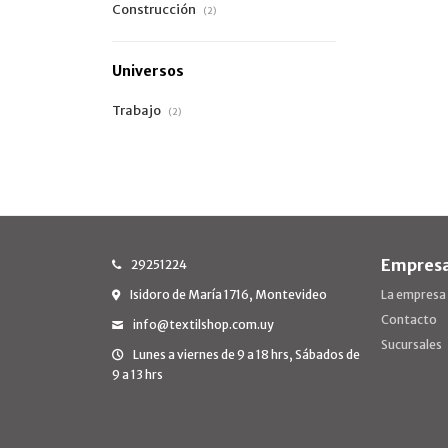
Construcción
(2)
Universos
Trabajo
(2)
Empres
29251224
Isidoro de María 1716, Montevideo
La empresa
Contacto
info@textilshop.com.uy
Sucursales
Lunes a viernes de 9 a 18 hrs, Sábados de
9 a 13 hrs