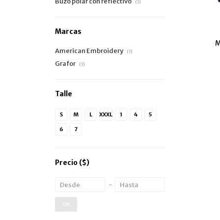
Buzo polar con reflectivo
(1)
Marcas
M
American Embroidery
(1)
Grafor
(1)
Talle
S
M
L
XXXL
1
4
5
6
7
Precio
($)
OK