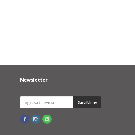
Newsletter
¡Suscribite y recibí todas nuestras novedades!
Suscribirme


