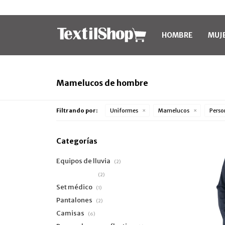
HOMBRE
MUJ
Mamelucos de hombre
Filtrando por:
Uniformes
Mamelucos
Perso
Categorías
Equipos de lluvia
(2)
Mamelucos
(2)
Set médico
(1)
Pantalones
(2)
Camisas
(6)