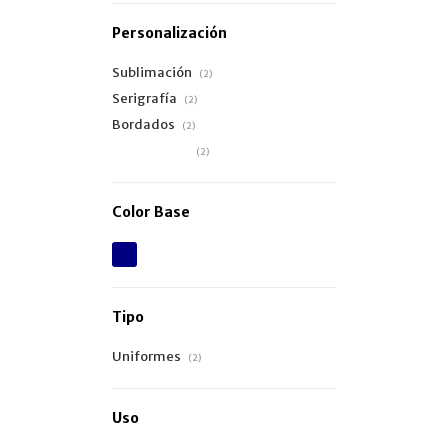
Personalización
Sublimación
(2)
Serigrafía
(2)
Bordados
(2)
Estampado
(2)
Color Base
Tipo
Uniformes
(2)
Uso