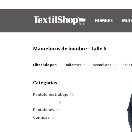
HOMBRE
MUJ
Mamelucos de hombre - talle 6
Filtrando por:
Uniformes
Mamelucos
Talle 
Categorías
Pantalones trabajo
(8)
Mamelucos
(1)
Pantalones
(6)
Camisas
(5)