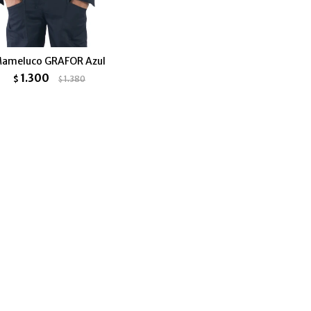
ameluco GRAFOR Azul
1.300
$
1.380
$