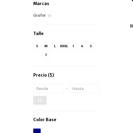
Marcas
Grafor
(1)
M
Talle
S
M
L
XXXL
1
4
5
6
7
Precio
($)
OK
Color Base