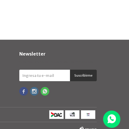
Newsletter
¡Suscribite y recibí todas nuestras novedades!
Suscribirme


