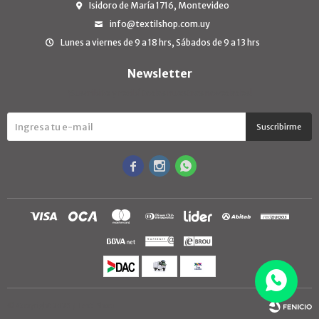
Isidoro de María 1716, Montevideo
info@textilshop.com.uy
Lunes a viernes de 9 a 18 hrs, Sábados de 9 a 13 hrs
Newsletter
¡Suscribite y recibí todas nuestras novedades!
Suscribirme



© Copyright 2026 / TextilShop