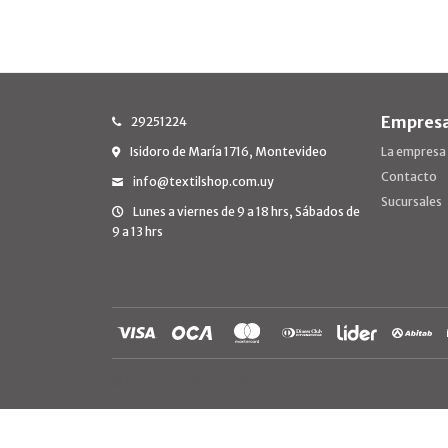
Empres
29251224
Isidoro de María 1716, Montevideo
La empresa
Contacto
info@textilshop.com.uy
Sucursales
Lunes a viernes de 9 a 18 hrs, Sábados de
9 a 13 hrs
© Copyright 2026 / TextilShop