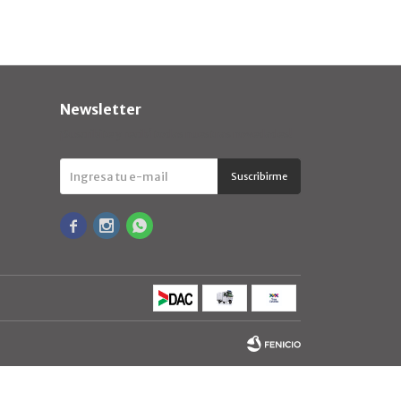
Newsletter
¡Suscribite y recibí todas nuestras novedades!
Suscribirme


