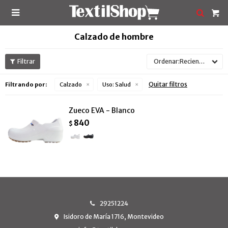

Calzado de hombre
Recientes
Quitar filtros
Filtrando por:
Calzado
Uso:
Salud
Zueco EVA - Blanco
840
$
29251224
Isidoro de María 1716, Montevideo