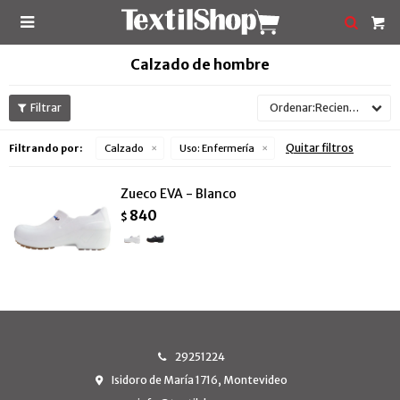

Calzado de hombre
Recientes
Quitar filtros
Filtrando por:
Calzado
Uso:
Enfermería
Zueco EVA - Blanco
840
$
29251224
Isidoro de María 1716, Montevideo