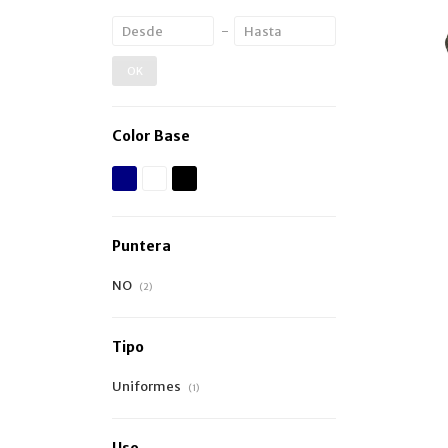
OK
Color Base
Puntera
NO
(2)
Tipo
Uniformes
(1)