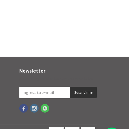
Newsletter
¡Suscribite y recibí todas nuestras novedades!
Suscribirme


