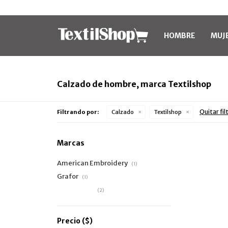
HOMBRE
MUJ
Calzado de hombre, marca Textilshop
Quitar fil
Filtrando por:
Calzado
Textilshop
Marcas
American Embroidery
(1)
Grafor
(1)
Textilshop
(2)
Precio
($)