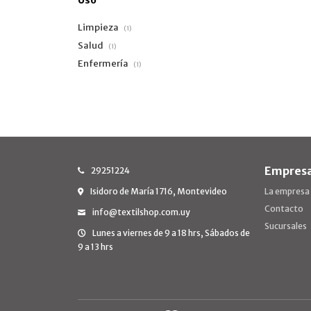
Uso
Limpieza
(1)
Salud
(1)
Enfermería
(1)
Empres
29251224
Isidoro de María 1716, Montevideo
La empresa
Contacto
info@textilshop.com.uy
Sucursales
Lunes a viernes de 9 a 18 hrs, Sábados de
9 a 13 hrs