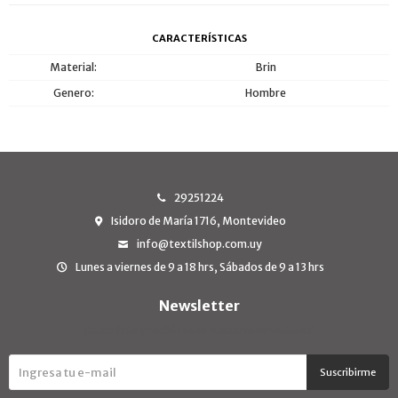
CARACTERÍSTICAS
Material
Brin
Genero
Hombre
29251224
Isidoro de María 1716, Montevideo
info@textilshop.com.uy
Lunes a viernes de 9 a 18 hrs, Sábados de 9 a 13 hrs
Newsletter
¡Suscribite y recibí todas nuestras novedades!
Suscribirme