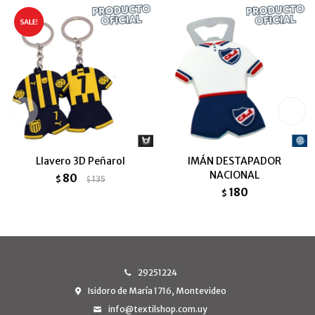
Llavero 3D Peñarol
IMÁN DESTAPADOR
NACIONAL
80
$
135
$
180
$
29251224
Isidoro de María 1716, Montevideo
info@textilshop.com.uy