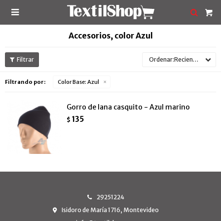

Accesorios, color Azul
Recientes
Filtrando por:
Color Base:
Azul
Gorro de lana casquito - Azul marino
135
$
29251224
Isidoro de María 1716, Montevideo